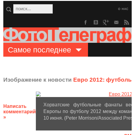
О НАС
Самое последнее
Изображение к новости
Евро 2012: футболь
Хорватские футбольные фанаты вес
Написать
Европы по футболу 2012 между команд
комментарий
»
10 июня. (Peter Morrison/Associated Press