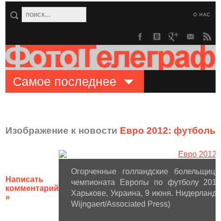
О НАС
Самое последнее
Изображение к новости
Евро 2012: футболь
Огорченные голландские болельщиц
Написать
чемпионата Европы по футболу 201
комментарий
Харькове, Украина, 9 июня. Нидерланды
»
Wijngaert/Associated Press)