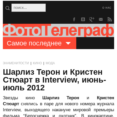
О НАС
Самое последнее
ЗНАМЕНИТОСТИ
|
КИНО
|
МОДА
Шарлиз Терон и Кристен
Стюарт в Interview, июнь-
июль 2012
Звезды кино
Шарлиз Терон
и
Кристен
Стюарт
снялись в паре для нового номера журнала
Interview, выходящего накануне мировой премьеры
фильма “Белоснежка и охотник”. В кинокартине,