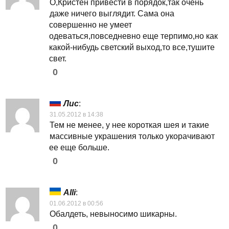
О,Кристен привести в порядок,так очень
даже ничего выглядит. Сама она
совершенно не умеет
одеваться,повседневно еще терпимо,но как
какой-нибудь светский выход,то все,тушите
свет.
0
Лис
:
31.05.2012 в 14:38
Тем не менее, у нее короткая шея и такие
массивные украшения только укорачивают
ее еще больше.
0
Alli
:
01.06.2012 в 00:56
Обалдеть, невыносимо шикарны.
0