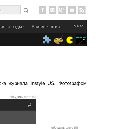
ия и отдых
Развлечения
О НАС
ска журнала Instyle US. Фотографом
обсудить фото (0)
#
.
обсудить фото (0)