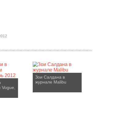
2012
Зои Салдана в
журнале Malibu
в
 Vogue,