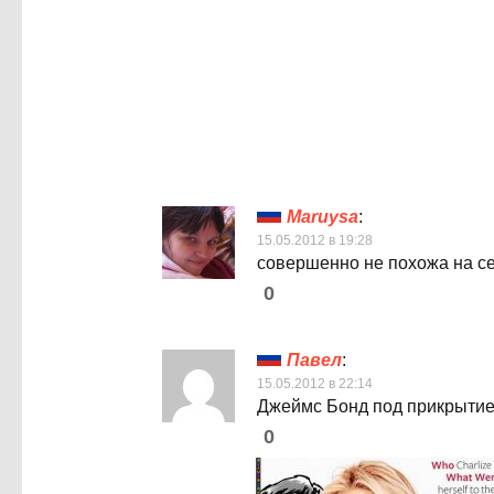
Maruysa
:
15.05.2012 в 19:28
совершенно не похожа на себ
0
Павел
:
15.05.2012 в 22:14
Джеймс Бонд под прикрыти
0