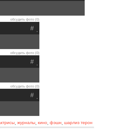
обсудить фото (0)
#
.
обсудить фото (0)
#
.
обсудить фото (0)
#
.
актрисы
журналы
кино
фэшн
шарлиз терон
,
,
,
,