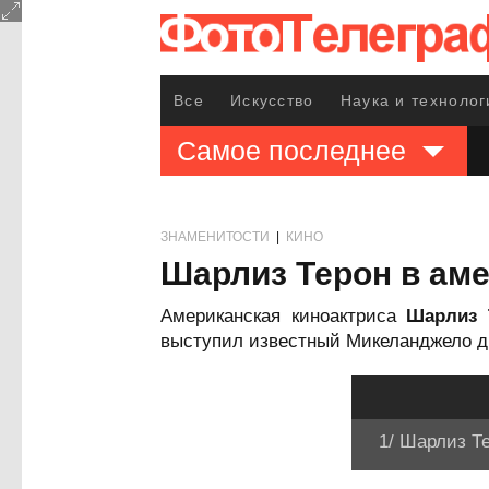
Все
Искусство
Наука и технолог
Самое последнее
ЗНАМЕНИТОСТИ
|
КИНО
Шарлиз Терон в аме
Американская киноактриса
Шарлиз
выступил известный Микеланджело ди Б
1/ Шарлиз Те