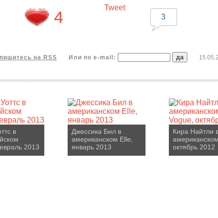
Tweet
4
3
пишитесь на RSS
Или по e-mail:
15.05.
ттс в
Джессика Бил в
Кира Найтли 
йском
американском Elle,
американском
евраль 2013
январь 2013
октябрь 2012