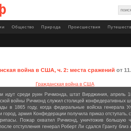
ии
Общество
Природа
Происшествия
Путешеств
нская война в США, ч. 2: места сражений
от 11
и идут среди руин Ричмонда, штат Вирджиния, апрель 1
ской войны Ричмонд служил столицей конфедеративных ш
ады в 1865 году, когда федеральные войска генерала У
и город, армия Конфедерации получила приказ отступать, 
рипасы. Пожар охватил Ричмонд, уничтожив большую ча
осле отступления генерал Роберт Ли сдался Гранту близ 