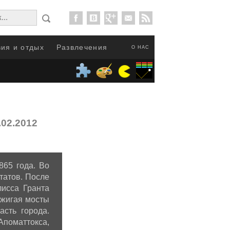
ия и отдых
Развлечения
О НАС
.02.2012
865 года. Во
татов. После
лисса Гранта
сжигая мосты
сть города.
Апоматтокса,