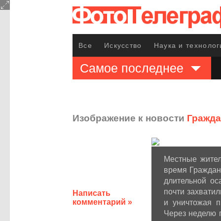
Все
Искусство
Наука и технолог
Самое последнее
Изображение к новости
Гражда
Местные жител
время Граждан
длительной ос
почти захватил
Написать
комментарий »
и уничтожая п
Через неделю п