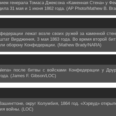
ием генерала Томаса Джексона «Каменная Стена» у Феи
ла 31 мая и 1 июня 1862 года. (AP Photo/Mathew B. Bra
едерации лежат возле своих ружей за каменной стен
 штат Вирджиния, 3 мая 1863 года. Во время второй би
ли оборону Конфедерации. (Mathew Brady/NARA)
alena» после битвы с войсками Конфедерации у Дру
ода. (James F. Gibson/LOC)
ашингтоне, округ Колумбия, 1864 год. «Хэрвуд» открыл
ния войны. (LOC)