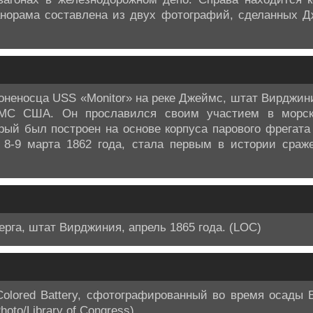
. Панорама составлена из двух фотографий, сделанных
неносца USS «Monitor» на реке Джеймс, штат Вирджиния
МС США. Он прославился своим участием в морск
орый был построен на основе корпуса парового фрегата
 8-9 марта 1862 года, стала первым в истории сраже
рга, штат Вирджиния, апрель 1865 года. (LOC)
Colored Battery, сфотографированный во время осады 
hoto/Library of Congress)