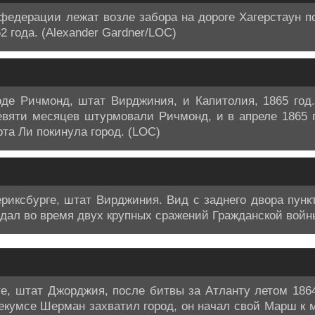
едерации лежат возле забора на дороге Хагерстаун п
 года. (Alexander Gardner/LOC)
оде Ричмонд, штат Вирджиния, и Капитолия, 1865 год
евяти месяцев штурмовали Ричмонд, и в апреле 1865 
та Ли покинула город. (LOC)
ериксбурге, штат Вирджиния. Вид с заднего двора пун
радал во время двух крупных сражений Гражданской войн
е, штат Джорджия, после битвы за Атланту летом 1864 
умсе Шерман захватил город, он начал свой Марш к м