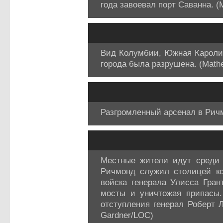
года завоевал порт Саванна. 
Вид Колумбии, Южная Каролин
города была разрушена. (Math
Разгромленный арсенал в Ричм
Местные жители идут среди 
Ричмонд служил столицей ко
войска генерала Улисса Гран
мосты и уничтожая припасы.
отступления генерал Роберт Л
Gardner/LOC)