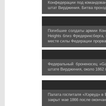
Конфедерации под командован
штат Вирджиния. Битва проходи
Погибшие солдаты армии Конф
Heights близ Фредериксберга,
месте силы Федерации прорва
Федеральный броненосец «G
штате Вирджиния, около 1862 г
Палата госпиталя «Хэрвуд» в В
закрыт мае 1866 после оконча