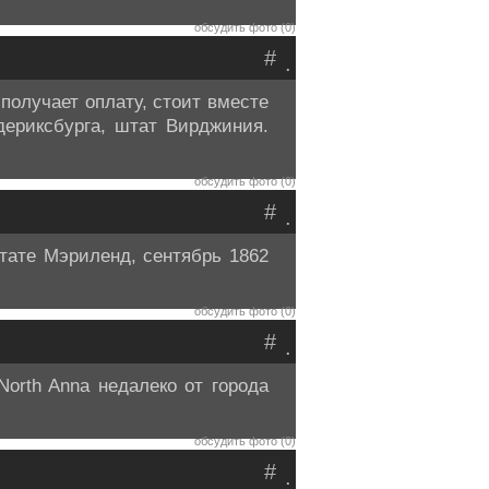
обсудить фото (0)
#
.
 получает оплату, стоит вместе
ериксбурга, штат Вирджиния.
обсудить фото (0)
#
.
тате Мэриленд, сентябрь 1862
обсудить фото (0)
#
.
North Anna недалеко от города
обсудить фото (0)
#
.