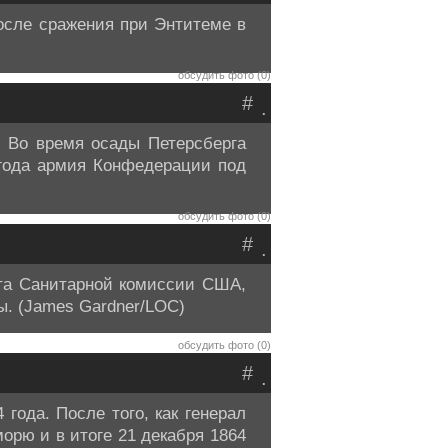
осле сражения при Энтитеме в
обсудить фото (0)
#
.
. Во время осады Петерсберга
года армия Конфедерации под
обсудить фото (0)
#
.
кта Санитарной комиссии США,
ы. (James Gardner/LOC)
обсудить фото (0)
#
.
года. После того, как генерал
орю и в итоге 21 декабря 1864