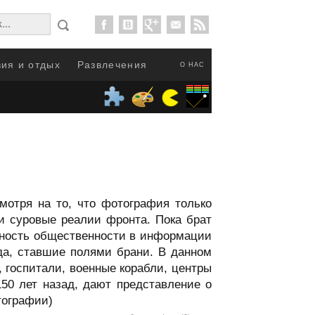
ия и отдых
Развлечения
О НАС
отря на то, что фотография только
и суровые реалии фронта. Пока брат
бность общественности в информации
да, ставшие полями брани. В данном
 госпитали, военные корабли, центры
50 лет назад, дают представление о
тографии)