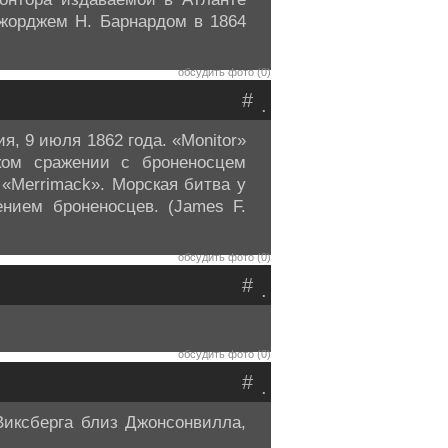
 Джорджем Н. Барнардом в 1864
обсудить фото (0)
#
.
, 9 июля 1862 года. «Monitor»
ом сражении с броненосцем
 «Merrimack». Морская битва у
нием броненосцев. (James F.
обсудить фото (0)
#
.
обсудить фото (0)
#
.
Виксберга близ Джонсонвилла,