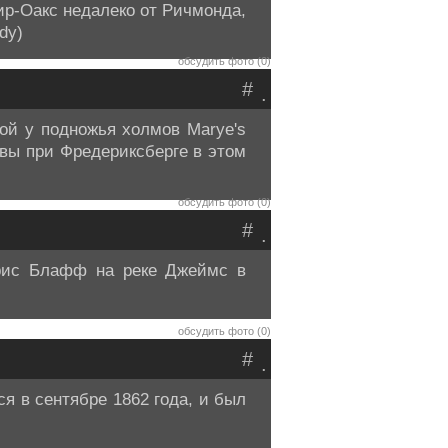
р-Оакс недалеко от Ричмонда,
dy)
обсудить фото (0)
#
.
ой у подножья холмов Marye's
твы при Фредериксберге в этом
обсудить фото (0)
#
.
рис Блафф на реке Джеймс в
обсудить фото (0)
#
.
ся в сентябре 1862 года, и был