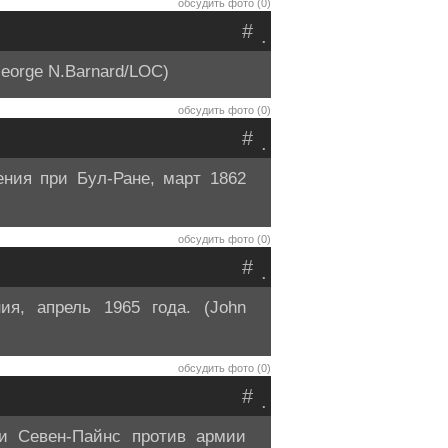
обсудить фото (0)
#
.
eorge N.Barnard/LOC)
обсудить фото (0)
#
.
ния при Бул-Ране, март 1862
обсудить фото (0)
#
.
я, апрель 1965 года. (John
обсудить фото (0)
#
.
и Севен-Пайнс против армии