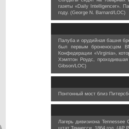
газеты «Daily Intelligencer»
году. (George N. Barnard/LOC)
Палуба и орудийная башня бро
был первым броненосцем В
Конфедерации «Virginia», кот
Хэмптон Роудс, проходившая
Gibson/LOC)
Понтонный мост близ Питерсбе
Лагерь дивизиона Tennessee 
штат Теннесси, 1864 год. (AP P