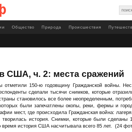
ии
Общество
Природа
Происшествия
Путешеств
в США, ч. 2: места сражений
 отметили 150-ю годовщину Гражданской войны. Несм
респонденты сделали тысячи снимков, которые отразил
 страны становилось все более неопределенным, потре
которых были запечатлены окопы, реки, фермы и горо
фии мест, где происходила Гражданская война: лагеря,
ь творилась история. Снимки, которые были сделаны 1
 время история США насчитывала всего 85 лет. (24 фо