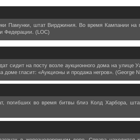
еки Памунки, штат Вирджиния. Во время Кампании на п
ии Федерации. (LOC)
т сидит на посту возле аукционного дома на улице У
а доме гласит: «Аукционы и продажа негров». (George N
т, погибших во время битвы близ Колд Харбора, штат
вагонах в железнодорожном депо. Справа находится к