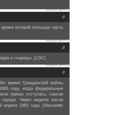
обсудить фото (0)
#
.
 время которой большая часть
обсудить фото (0)
#
.
ядра и снаряды. (LOC)
обсудить фото (0)
#
.
 Во время Гражданской войны
865 году, когда федеральные
ила приказ отступать, сжигая
 города. Через неделю после
 апреля 1965 года. (Alexander