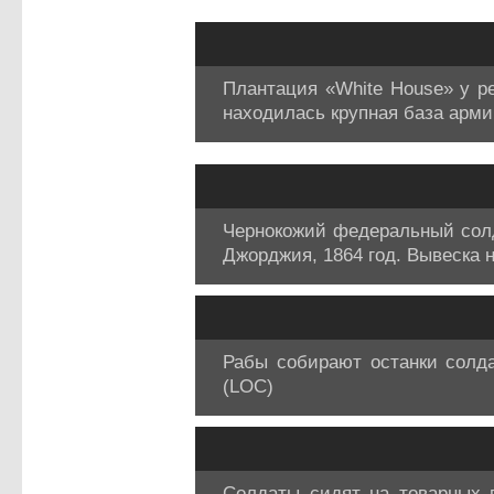
Плантация «White House» у р
находилась крупная база арм
Чернокожий федеральный солда
Джорджия, 1864 год. Вывеска н
Рабы собирают останки солда
(LOC)
Солдаты сидят на товарных 