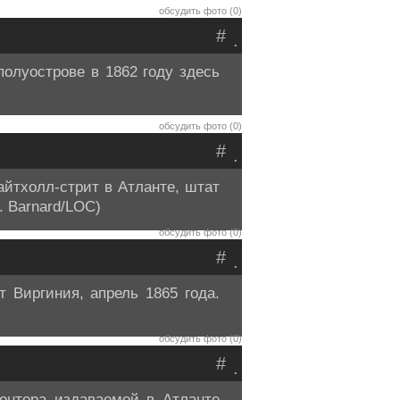
обсудить фото (0)
#
.
олуострове в 1862 году здесь
обсудить фото (0)
#
.
айтхолл-стрит в Атланте, штат
. Barnard/LOC)
обсудить фото (0)
#
.
 Виргиния, апрель 1865 года.
обсудить фото (0)
#
.
онтора издаваемой в Атланте