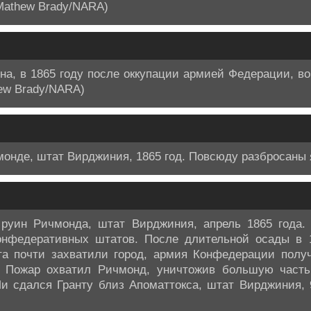
(Mathew Brady/NARA)
а, в 1865 году после оккупации армией Федерации, во
ew Brady/NARA)
онде, штат Вирджиния, 1865 год. Повсюду разбросаны 
руин Ричмонда, штат Вирджиния, апрель 1865 года.
нфедеративных штатов. После длительной осады в 1
та почти захватили город, армия Конфедерации получ
 Пожар охватил Ричмонд, уничтожив большую часть
и сдался Гранту близ Апоматтокса, штат Вирджиния, 9