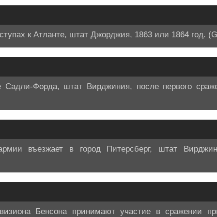
тупах к Атланте, штат Джорджия, 1863 или 1864 год. (G
е Садли-Форда, штат Вирджиния, после первого сраже
рмии въезжает в город Питерсберг, штат Вирджини
визиона Бенсона принимают участие в сражении пр