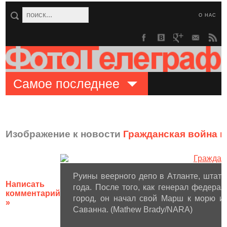
О НАС
Самое последнее
Изображение к новости
Гражданская война в
Руины веерного депо в Атланте, штат 
Написать
года. После того, как генерал федер
комментарий
город, он начал свой Марш к морю и 
»
Саванна. (Mathew Brady/NARA)