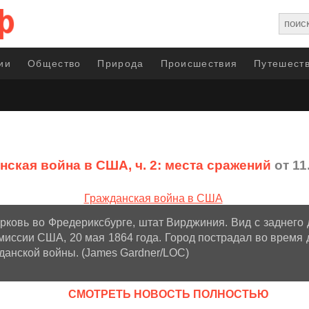
ии
Общество
Природа
Происшествия
Путешеств
нская война в США, ч. 2: места сражений
от 11
рковь во Фредериксбурге, штат Вирджиния. Вид с заднего 
иссии США, 20 мая 1864 года. Город пострадал во время 
данской войны. (James Gardner/LOC)
CМОТРЕТЬ НОВОСТЬ ПОЛНОСТЬЮ