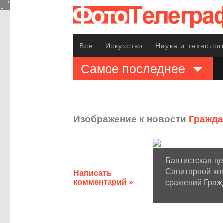
Все
Искусство
Наука и технолог
Самое последнее
Изображение к новости
Гражда
Баптистская це
Санитарной ком
Написать
комментарий »
сражений Граж