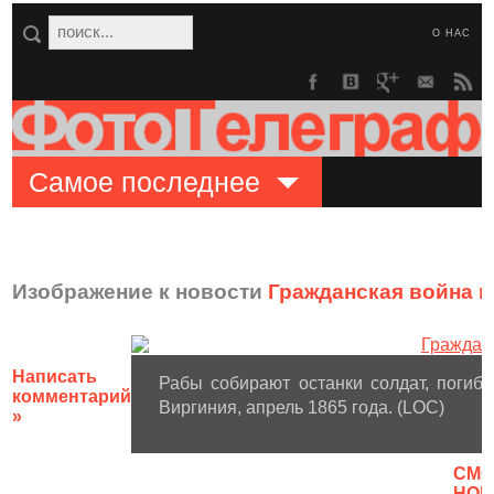
О НАС
Самое последнее
Изображение к новости
Гражданская война в
Написать
Рабы собирают останки солдат, погиб
комментарий
Виргиния, апрель 1865 года. (LOC)
»
CМО
НОВ