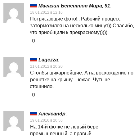
Магазин Бенеттон Мира, 91
:
18.01.2012 в 12:16
Потрясающие фото!.. Рабочий процесс
затормозился на несколько минут)) Спасибо,
что приобщили к прекрасному)))))
0
Lagezza
:
21.01.2012 в 20:20
Столбы шикарнейшие. А на восхождение по
решетке на крышу – южас. Чуть не
стошнило.
0
Александр
:
19.01.2016 в 20:56
На 14-й фотке не левый берег
промышленный, а правый.