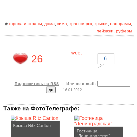
города и страны
дома
зима
красноярск
крыши
панорамы
#
,
,
,
,
,
,
пейзажи
руферы
,
Tweet
26
6
Подпишитесь на RSS
Или по e-mail:
16.01.2012
Также на ФотоТелеграфе:
Крыша Ritz Carlton
Гостиница
“Ленинградская”