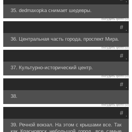
.
35. dedmaxopka снимает шедевры.
обсудить фото (0)
#
.
36. Центральная часть города, проспект Мира.
обсудить фото (0)
#
.
37. Культурно-исторический центр.
обсудить фото (0)
#
.
38.
обсудить фото (0)
#
.
39. Речной вокзал. На этом с крышами все. Так
как Красноярск небольшой город, все самые