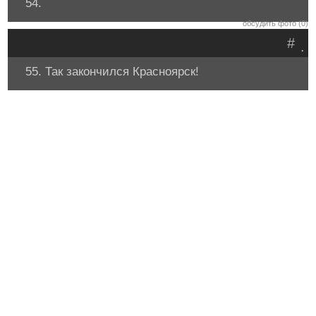
54.
обсудить фото (0)
#
.
55. Так закончился Красноярск!