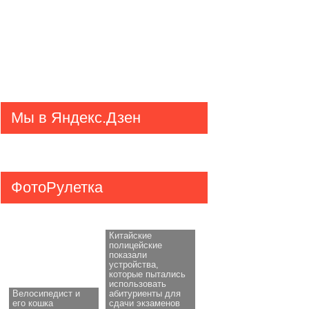
Мы в Яндекс.Дзен
ФотоРулетка
Китайские
полицейские
показали
устройства,
которые пытались
использовать
Велосипедист и
абитуриенты для
его кошка
сдачи экзаменов