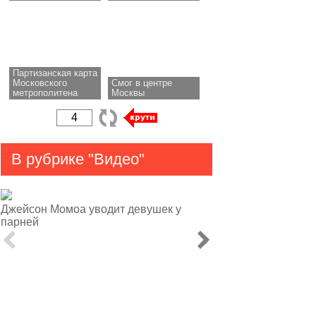
Партизанская карта
Московского
Смог в центре
метрополитена
Москвы
В рубрике "Видео"
Джейсон Момоа уводит девушек у
парней