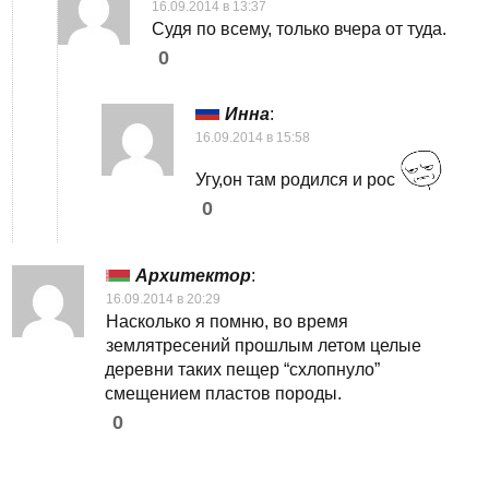
16.09.2014 в 13:37
Судя по всему, только вчера от туда.
0
Инна
:
16.09.2014 в 15:58
Угу,он там родился и рос
0
Архитектор
:
16.09.2014 в 20:29
Насколько я помню, во время
землятресений прошлым летом целые
деревни таких пещер “схлопнуло”
смещением пластов породы.
0