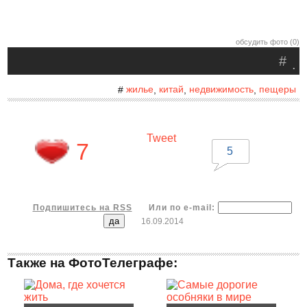
обсудить фото (0)
#
.
жилье
китай
недвижимость
пещеры
#
,
,
,
Tweet
7
5
Подпишитесь на RSS
Или по e-mail:
16.09.2014
Также на ФотоТелеграфе: