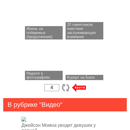
20 памятников,
Жизнь на
поистине
побережье
заслуживающих
(продолжение)
внимания
Неделя в
фотографиях
Курорт на Бали
В рубрике "Видео"
Джейсон Момоа уводит девушек у