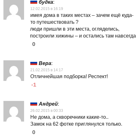
будка
:
12.02.2015 в 16:19
имея дома в таких местах – зачем ещё куда-
то путешествовать ?
люди пришли в эти места, огляделись,
построили хижины – и остались там навсегда
0
Вера
:
21.02.2015 в 14:17
Отличнейшая подборка! Респект!
-1
Андрей
:
26.02.2015 в 00:33
Не дома, а скворечники какие-то..
Замок на 62 фотке приглянулся только.
0