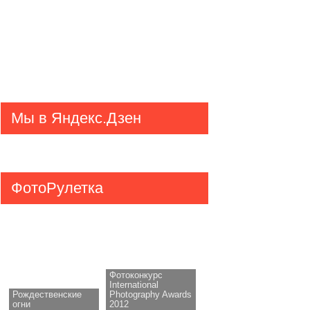
Мы в Яндекс.Дзен
ФотоРулетка
Фотоконкурс
International
Рождественские
Photography Awards
огни
2012