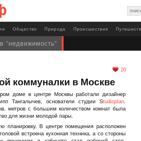
ии
Общество
Природа
Происшествия
Путешеств
в "недвижимость"
20
ой коммуналки в Москве
аром доме в центре Москвы работали дизайнер
ипп Тангалычев, основатели студии S
tudioplan
.
в. метров с большим количеством комнат была
тво для жизни молодой пары.
ую планировку. В центре помещения расположен
толовой встроена кухонная техника, а со стороны
м решением в кабинете стал рабочий стол-