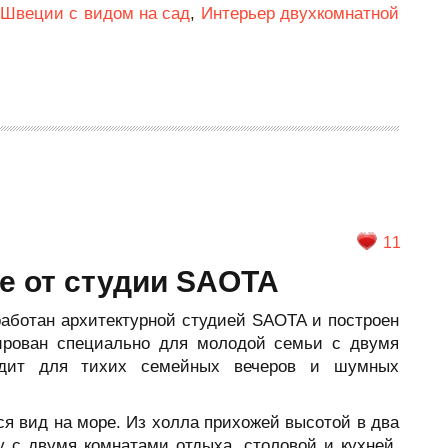
 Швеции с видом на сад
,
Интерьер двухкомнатной
11
е от студии SAOTA
работан архитектурной студией SAOTA и построен
ирован специально для молодой семьи с двумя
одит для тихих семейных вечеров и шумных
ся вид на море. Из холла прихожей высотой в два
у с двумя комнатами отдыха, столовой и кухней.