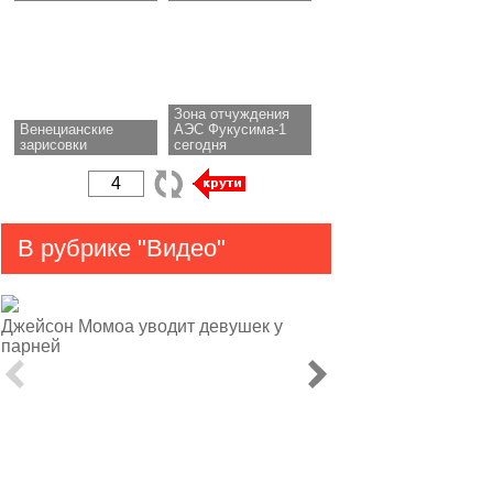
Зона отчуждения
Венецианские
АЭС Фукусима-1
зарисовки
сегодня
В рубрике "Видео"
Джейсон Момоа уводит девушек у
парней