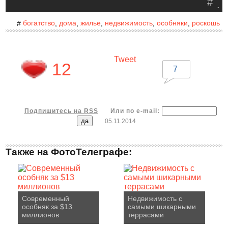
#
.
богатство
дома
жилье
недвижимость
особняки
роскошь
#
,
,
,
,
,
Tweet
12
7
Подпишитесь на RSS
Или по e-mail:
05.11.2014
Также на ФотоТелеграфе:
Современный
Недвижимость с
особняк за $13
самыми шикарными
миллионов
террасами