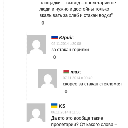
площадки… вывод – пролетарии не
люди и нужно и достойны только
вкалывать за хлеб и стакан водки”
0
Юрий
:
05.11.2014 в 20:08
за стакан горилки
0
max
:
07.11.2014 в 09:40
скорее за стакан стекломоя
0
KS
:
06.11.2014 в 11:30
Да кто это вообще такие
пролетарии? От какого слова –