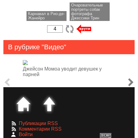
Очаровательные
портреты собак
Карнавал в Рио-де-
фотографа
Жанейро
Джессики Трин
В рубрике "Видео"
Джейсон Момоа уводит девушек у
парней
Публикации RSS
Комментарии RSS
Войти