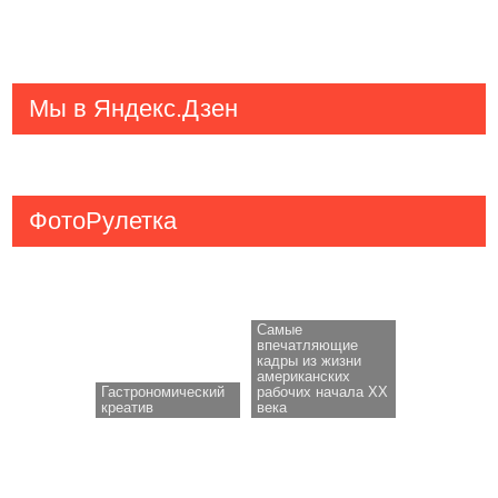
Мы в Яндекс.Дзен
ФотоРулетка
Cамые
впечатляющие
кадры из жизни
американских
Гастрономический
рабочих начала XX
креатив
века