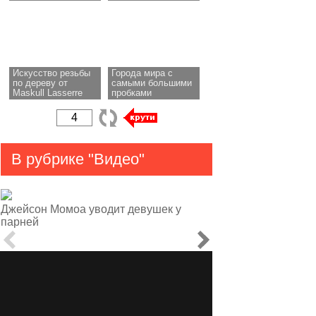
Искусство резьбы
Города мира с
по дереву от
самыми большими
Maskull Lasserre
пробками
В рубрике "Видео"
Джейсон Момоа уводит девушек у
парней