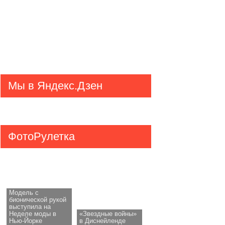
Мы в Яндекс.Дзен
ФотоРулетка
Модель с
бионической рукой
выступила на
Неделе моды в
«Звездные войны»
Нью-Йорке
в Диснейленде