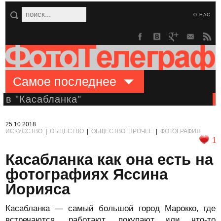
О НАС
Самое последнее
в "Касабланка"
25.10.2018
ИСКУССТВО
|
ОБЩЕСТВО
|
ОБЩЕСТВО::ПРОЧЕЕ
|
ФОТОГРАФИЯ
1
Касабланка как она есть на
фотографиях Яссина
Йорияса
Касабланка — самый большой город Марокко, где
встречаются, работают, покупают или что-то