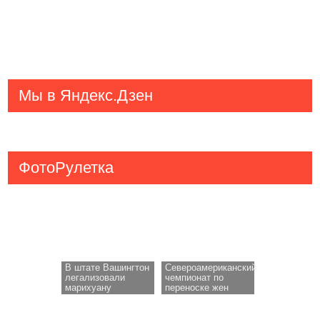
Мы в Яндекс.Дзен
ФотоРулетка
В штате Вашингтон
Североамериканский
легализовали
чемпионат по
марихуану
переноске жен