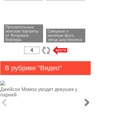
Пронзительные
женские портреты
Смешные и
от Флориана
нелепые фото
Вейлера
звезд шоу-бизнеса
В рубрике "Видео"
Джейсон Момоа уводит девушек у
парней