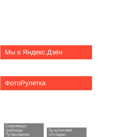
Мы в Яндекс.Дзен
ФотоРулетка
Сокровища
гробницы
За кулисами
Тутанхамона
«Оскара»