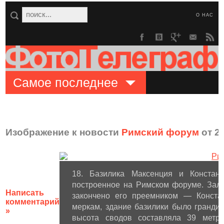
О НАС
Самое последнее
Изображение к новости
Римский форум
от 28
18. Базилика Максенция и Констан
построенное на Римском форуме. Зал
Написать
закончено его преемником — Конста
комментарий
меркам, здание базилики было гранди
»
высота сводов составляла 39 метр