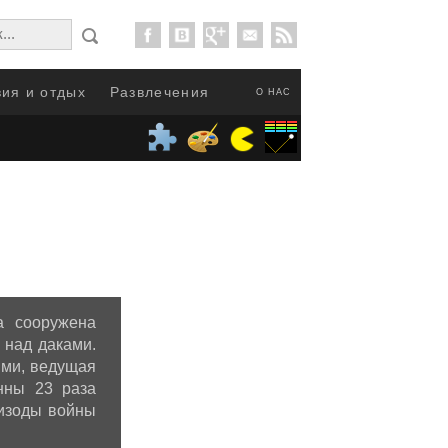
ия и отдых
Развлечения
О НАС
а сооружена
 над даками.
ями, ведущая
нны 23 раза
пизоды войны