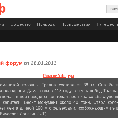
ии
Общество
Природа
Происшествия
Путешеств
ий форум
от 28.01.2013
наменитой колонны Траяна составляет 38 м. Она был
Аполлодором Дамасским в 113 году в честь побед Траяна
 полая: в ней находится винтовая лестница со 185 ступен
 капители. Весит монумент около 40 тонн. Ствол коло
ает лента длиной 190 м с рельефами, изображающими э
(Вячеслав Лопатин / ФТ)