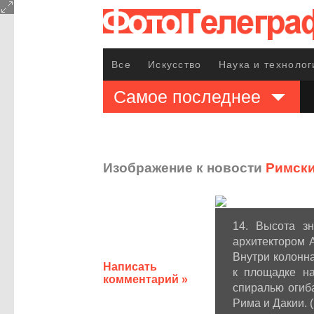
Все
Искусство
Наука и технолог
Самое последнее
Изображение к новости
Римск
14. Высота з
архитектором 
Внутри колонна
Написать
к площадке на
комментарий »
спиралью огиб
Рима и Дакии. 