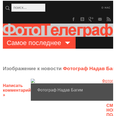
О НАС
Самое последнее
Изображение к новости
Фотограф Надав Баг
Написать
Фотограф Надав Багим
комментарий
»
CМО
НОВ
ПОЛ