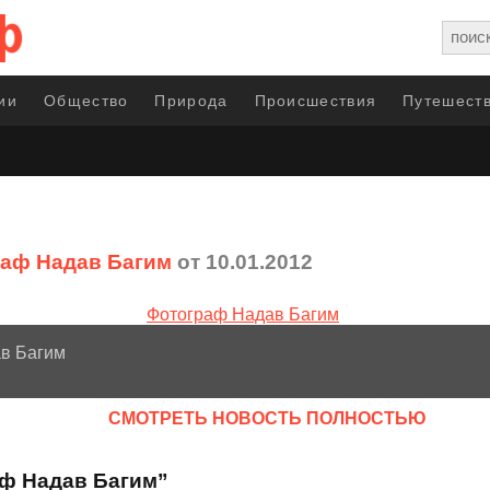
ии
Общество
Природа
Происшествия
Путешеств
аф Надав Багим
от 10.01.2012
в Багим
CМОТРЕТЬ НОВОСТЬ ПОЛНОСТЬЮ
аф Надав Багим”