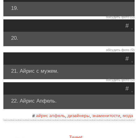
19.
обсудить фото (0)
#
.
20.
обсудить фото (0)
#
.
21. Айрис с мужем.
обсудить фото (0)
#
.
22. Айрис Апфель.
айрис апфель
дизайнеры
знаменитости
мода
#
,
,
,
Tweet