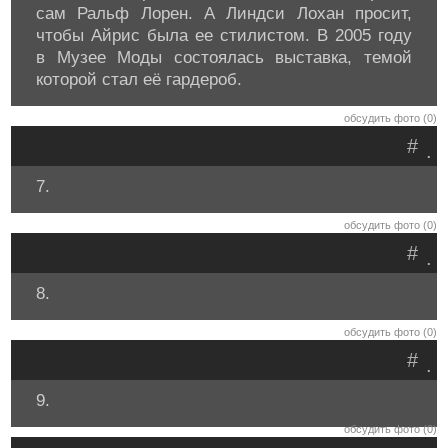
сам Ральф Лорен. А Линдси Лохан просит,
чтобы Айрис была ее стилистом. В 2005 году
в Музее Моды состоялась выставка, темой
которой стал её гардероб.
обсудить фото (0)
#
.
7.
обсудить фото (0)
#
.
8.
обсудить фото (0)
#
.
9.
обсудить фото (0)