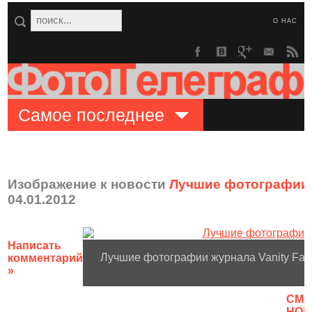
О НАС
Самое последнее
Изображение к новости
Лучшие фотографии ж
04.01.2012
Написать
Лучшие фотографии журнала Vanity Fair 
комментарий
»
CМО
НОВ