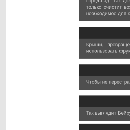
Город-сад. Так д
только очистит в
необходимое для 
Крыши, превраще
использовать фрук
Чтобы не перестра
Так выглядит Бейру