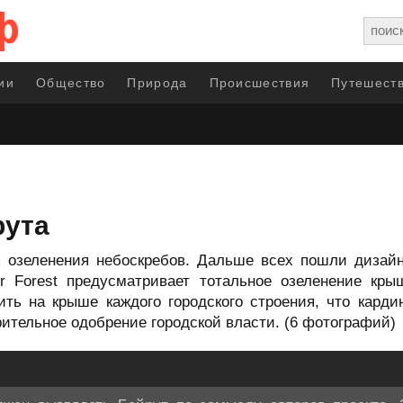
ии
Общество
Природа
Происшествия
Путешеств
рута
я озеленения небоскребов. Дальше всех пошли диза
er Forest предусматривает тотальное озеленение кр
ить на крыше каждого городского строения, что карди
рительное одобрение городской власти. (6 фотографий)