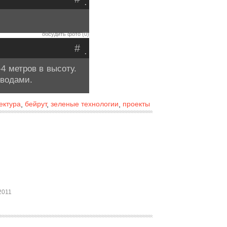
.
обсудить фото (0)
#
.
4 метров в высоту.
оводами.
ектура
бейрут
зеленые технологии
проекты
,
,
,
2011