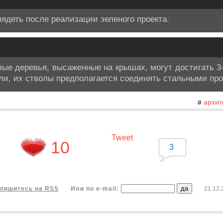
лядеть после реализации зеленого проекта.
ые деревья, высаженные на крышах, могут достигать 3-
ли, их стволы предполагается соединять стальными пр
архит
#
Tweet
10
3
пишитесь на RSS
Или по e-mail:
21.12.