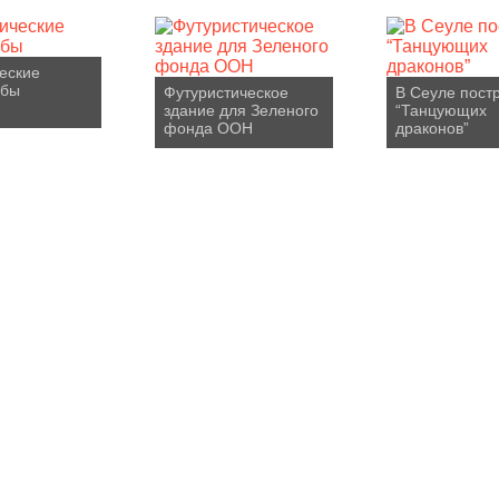
еские
ебы
Футуристическое
В Сеуле пост
здание для Зеленого
“Танцующих
фонда ООН
драконов”