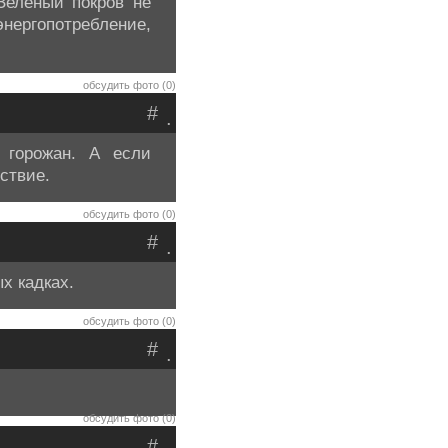
Зеленый покров не
нергопотребление,
обсудить фото (0)
#
.
 горожан. А если
ствие.
обсудить фото (0)
#
.
х кадках.
обсудить фото (0)
#
.
обсудить фото (0)
#