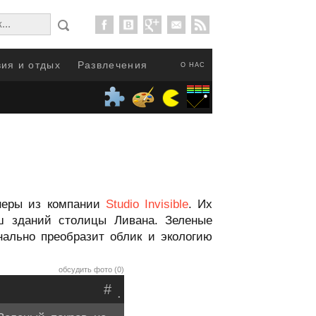
ия и отдых
Развлечения
О НАС
йнеры из компании
Studio Invisible
. Их
ыш зданий столицы Ливана. Зеленые
нально преобразит облик и экологию
обсудить фото (0)
#
.