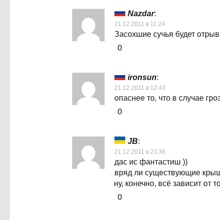
Nazdar
:
21.12.2011 в 11:24
Засохшие сучья будет отрыва
0
ironsun
:
21.12.2011 в 12:43
опаснее то, что в случае гр
0
JB
:
21.12.2011 в 23:36
дас ис фантастиш ))
вряд ли существующие крыши
ну, конечно, всё зависит от 
0