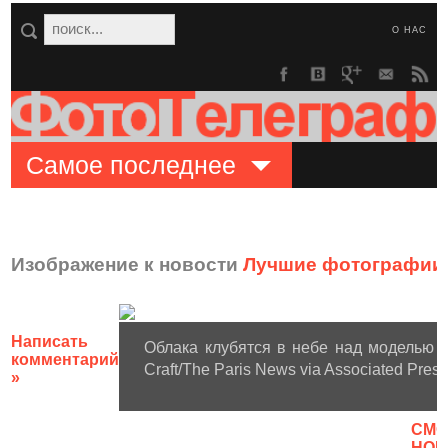
О НАС
Самое последнее
Изображение к новости
Лучшие фотографии 
Написать
Облака клубятся в небе над моделью 
комментарий
Craft/The Paris News via Associated Press
»
CМО
НОВ