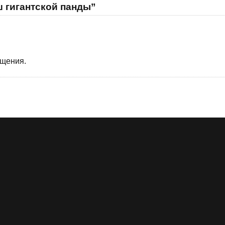
 гигантской панды”
бщения.