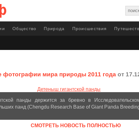
ии
Общество
Природа
Происшествия
Путешеств
 фотографии мира природы 2011 года
от 17.1
нтской панды держится за бревно в Исследовательско
ьших панд (Chengdu Research Base of Giant Panda Breeding
CМОТРЕТЬ НОВОСТЬ ПОЛНОСТЬЮ