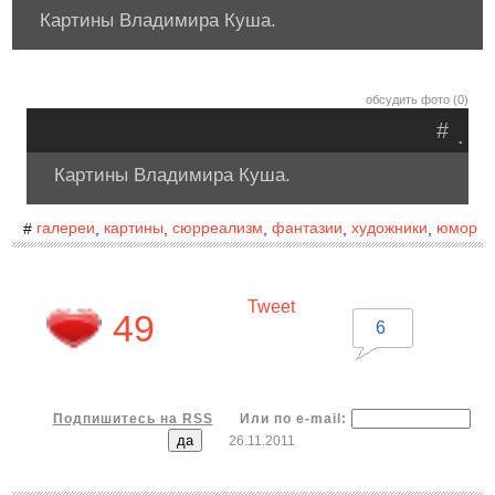
Картины Владимира Куша.
обсудить фото (0)
#
.
Картины Владимира Куша.
галереи
картины
сюрреализм
фантазии
художники
юмор
#
,
,
,
,
,
Tweet
49
6
Подпишитесь на RSS
Или по e-mail:
26.11.2011