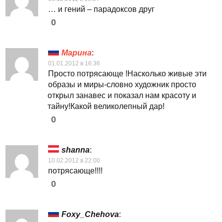
… и гений – парадоксов друг
0
Марина
:
01.01.2012 в 16:36
Просто потрясающе !Насколько живые эти
образы и миры-словно художник просто
открыл занавес и показал нам красоту и
тайну!Какой великолепный дар!
0
shanna
:
10.02.2012 в 22:00
потрясающе!!!!
0
Foxy_Chehova
: