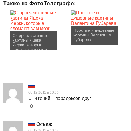
Также на ФотоТелеграфе:
Простые и душевные
картины Валентина
Сюрреалистичные
Губарева
картины Яцека
Йерки, которые
сломают вам мозг
:
08.12.2011 в 10:36
… и гений – парадоксов друг
0
Ольга
:
08.12.2011 в 10:37