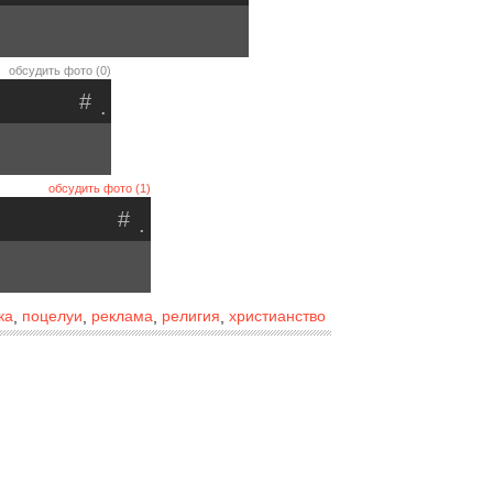
обсудить фото (0)
#
.
обсудить фото (1)
#
.
ка
поцелуи
реклама
религия
христианство
,
,
,
,