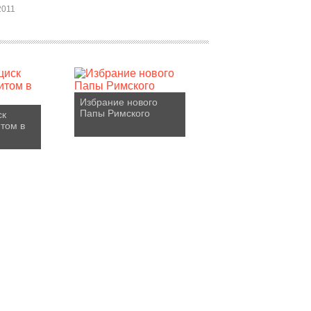
2011
Избрание нового
Папы Римского
ск
итом в