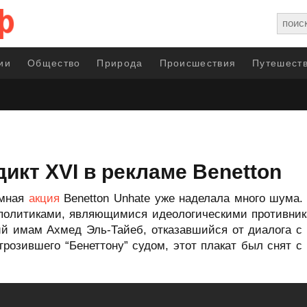
ии
Общество
Природа
Происшествия
Путешеств
икт XVI в рекламе Benetton
амная
акция
Benetton Unhate уже наделала много шума.
политиками, являющимися идеологическими противника
й имам Ахмед Эль-Тайеб, отказавшийся от диалога с 
грозившего “Бенеттону” судом, этот плакат был снят с 