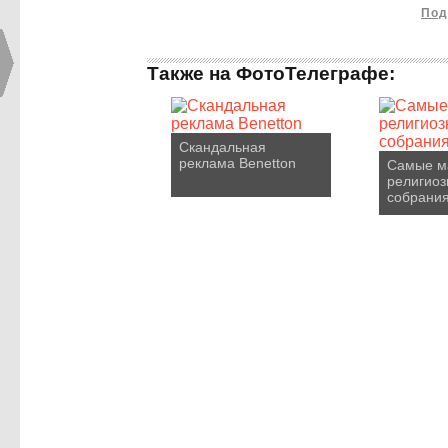
Под
Также на ФотоТелеграфе:
Скандальная
реклама Benetton
Самые м
религио
собрания