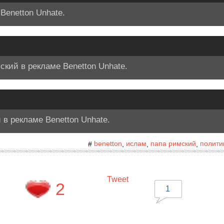
Benetton Unhate.
ский в рекламе Benetton Unhate.
в рекламе Benetton Unhate.
benetton
ислам
папа римский
полити
#
,
,
,
Tweet
2
1