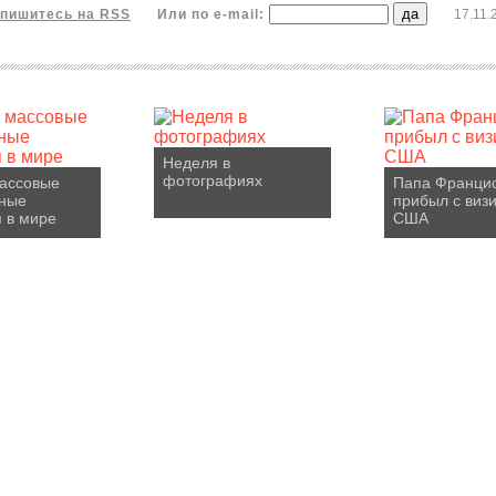
пишитесь на RSS
Или по e-mail:
17.11.
Неделя в
фотографиях
ассовые
Папа Франци
зные
прибыл с виз
 в мире
США