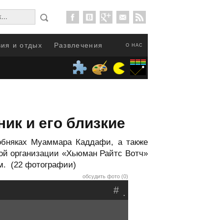
ия и отдых
Развлечения
О НАС
к и его близкие
обняках Муаммара Каддафи, а также
ой организации «Хьюман Райтс Вотч»
м. (22 фотографии)
обсудить фото (0)
#
.