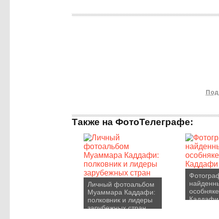
Под
Также на ФотоТелеграфе:
Фотогра
найденн
Личный фотоальбом
особняк
Муаммара Каддафи:
Каддафи
полковник и лидеры
зарубежных стран