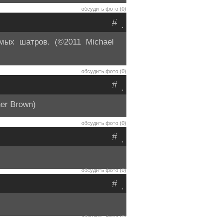
обсудить фото (0)
#
.
ых шатров. (©2011 Michael
обсудить фото (0)
#
.
er Brown)
обсудить фото (0)
#
.
обсудить фото (0)
#
.