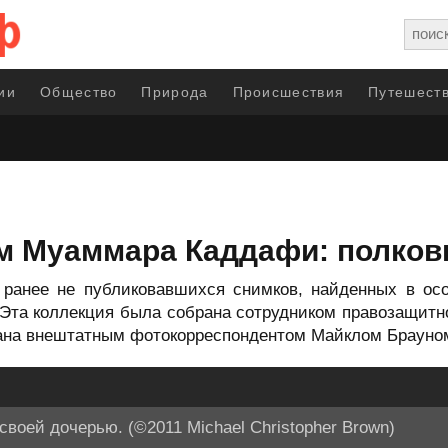
ии
Общество
Природа
Происшествия
Путешеств
 Муаммара Каддафи: полковни
 ранее не публиковавшихся снимков, найденных в ос
 Эта коллекция была собрана сотрудником правозащитн
ана внештатным фотокорреспондентом Майклом Брауно
воей дочерью. (©2011 Michael Christopher Brown)