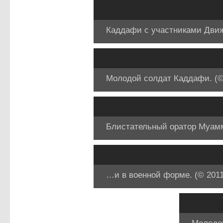
Каддафи с участниками Движе
Молодой солдат Каддафи. (© 
Блистательный оратор Муамм
…и в военной форме. (© 2011 