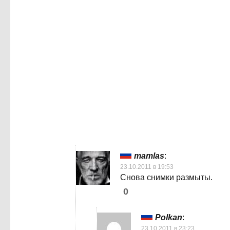
mamlas
:
23.10.2011 в 19:53
Снова снимки размыты.
0
Polkan
:
23.10.2011 в 23:23