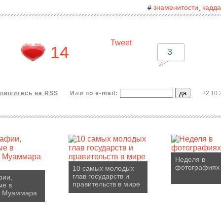
знаменитости
кадд
#
,
Tweet
14
3
пишитесь на RSS
Или по e-mail:
22.10.
Неделя в
фотографиях
10 самых молодых
глав государств и
фии,
правительств в мире
ые в
е Муаммара