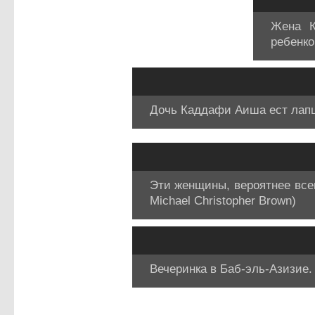
Жена К
ребенко
Дочь Каддафи Аиша ест лапшу
Эти женщины, вероятнее все
Michael Christopher Brown)
Вечеринка в Баб-эль-Азизие. 