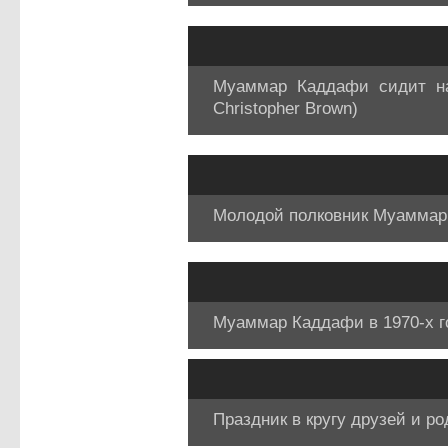
Муаммар Каддафи сидит на
Christopher Brown)
Молодой полковник Муаммар К
Муаммар Каддафи в 1970-х год
Праздник в кругу друзей и ро