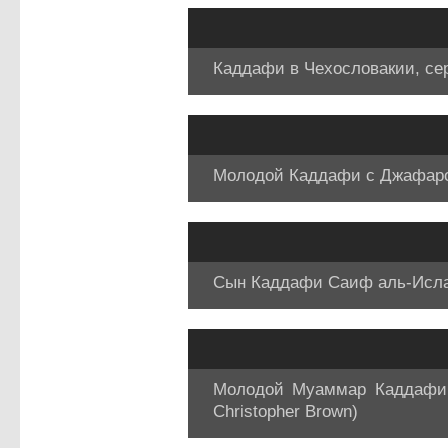
Каддафи в Чехословакии, сере
Молодой Каддафи с Джафаром
Сын Каддафи Саиф аль-Ислам
Молодой Муаммар Каддафи и
Christopher Brown)