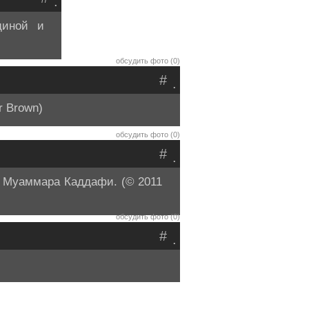
.
щиной и
обсудить фото (0)
#
.
r Brown)
обсудить фото (0)
#
.
е Муаммара Каддафи. (© 2011
обсудить фото (0)
#
.