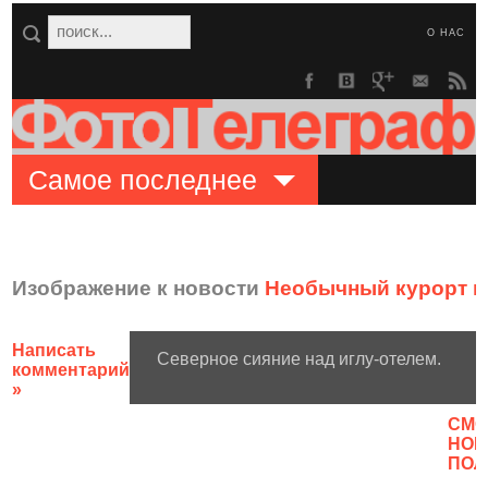
О НАС
Самое последнее
Изображение к новости
Необычный курорт в
Написать
Северное сияние над иглу-отелем.
комментарий
»
CМО
НОВ
ПОЛ