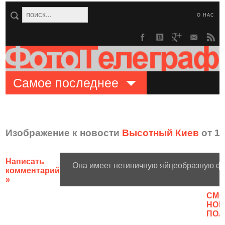
О НАС
Самое последнее
Изображение к новости
Высотный Киев
от 13
Написать
Она имеет нетипичную яйцеобразную ф
комментарий
»
CМО
НОВ
ПОЛ