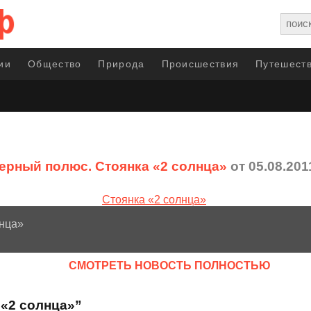
ии
Общество
Природа
Происшествия
Путешеств
ерный полюс. Стоянка «2 солнца»
от 05.08.201
лнца»
CМОТРЕТЬ НОВОСТЬ ПОЛНОСТЬЮ
 «2 солнца»”