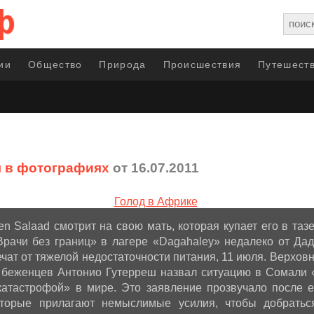
ии
Общество
Природа
Происшествия
Путешеств
 в фотографиях
от 16.07.2011
n Salaad смотрит на свою мать, которая купает его в тазе
Врачи без границ» в лагере «Dagahaley» недалеко от Дад
ечат от тяжелой недостаточности питания, 11 июля. Верхов
беженцев Антонио Гутерреш назвал ситуацию в Сомали 
катастрофой» в мире. Это заявление прозвучало после е
оторые прилагают немыслимые усилия, чтобы добратьс