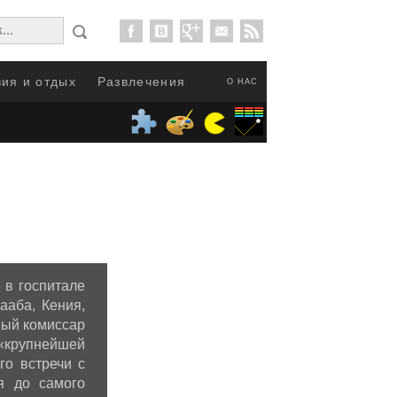
ия и отдых
Развлечения
О НАС
 в госпитале
ааба, Кения,
ный комиссар
«крупнейшей
го встречи с
я до самого