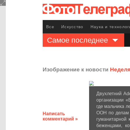
Все
Искусство
Наука и технолог
Самое последнее
Изображение к новости
Неделя
Двухлетний Ade
организации «
где мальчика л
ООН по делам 
Написать
комментарий »
гуманитарной 
беженцами, к