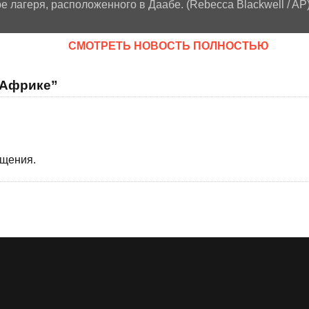
е лагеря, расположенного в Даабе. (Rebecca Blackwell / AP
CМОТРЕТЬ НОВОСТЬ ПОЛНОСТЬЮ
 Африке”
бщения.