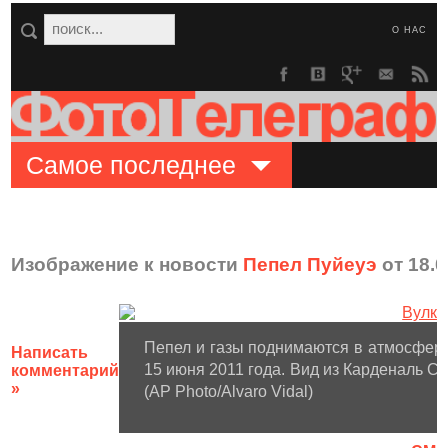
О НАС
Самое последнее
Изображение к новости
Пепел Пуйеуэ
от 18.0
Пепел и газы поднимаются в атмосферу
Написать
15 июня 2011 года. Вид из Карденаль Са
комментарий
»
(AP Photo/Alvaro Vidal)