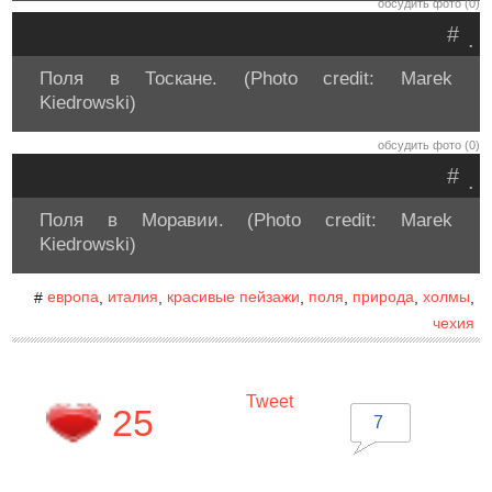
обсудить фото (0)
#
.
Поля в Тоскане. (Photo credit: Marek
Kiedrowski)
обсудить фото (0)
#
.
Поля в Моравии. (Photo credit: Marek
Kiedrowski)
европа
италия
красивые пейзажи
поля
природа
холмы
#
,
,
,
,
,
,
чехия
Tweet
25
7