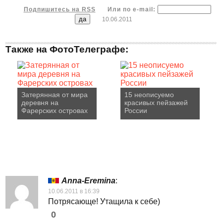
Подпишитесь на RSS
Или по e-mail:
10.06.2011
Также на ФотоТелеграфе:
Затерянная от мира
15 неописуемо
деревня на
красивых пейзажей
Фарерских островах
России
Anna-Eremina
:
10.06.2011 в 16:39
Потрясающе! Утащила к себе)
0