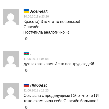
Acer-leaf
:
10.06.2011 в 23:26
Красота) Это что-то новенькое!
Спасибо!
Поступила аналогично =)
0
:
11.06.2011 в 06:58
дух захватывает!И это все труд людей!
0
Любовь
:
11.06.2011 в 12:25
Согласна с предидущими ! Это–что-то ! И
тоже-схомячила себе.Спасибо большое !
0