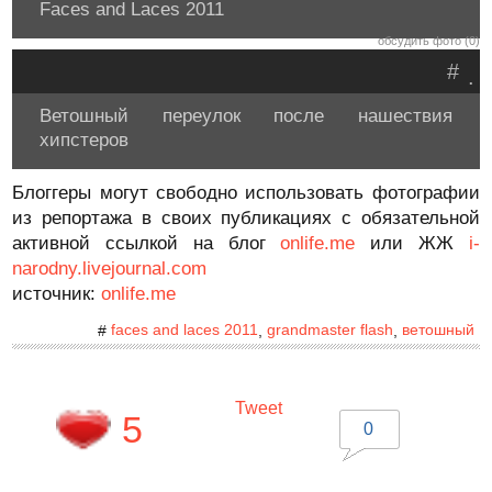
Faces and Laces 2011
обсудить фото (0)
#
.
Ветошный переулок после нашествия
хипстеров
Блоггеры могут свободно использовать фотографии
из репортажа в своих публикациях с обязательной
активной ссылкой на блог
onlife.me
или ЖЖ
i-
narodny.livejournal.com
источник:
onlife.me
faces and laces 2011
grandmaster flash
ветошный
#
,
,
Tweet
5
0