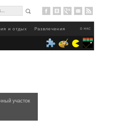
ия и отдых
Развлечения
О НАС
нный участок