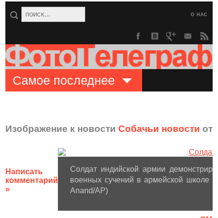
О НАС
Самое последнее
Изображение к новости
Собачьи новости
от 
Солдат индийской армии демонстриру
Написать
военных сучений в армейской школе в 
комментарий
»
Anand/AP)