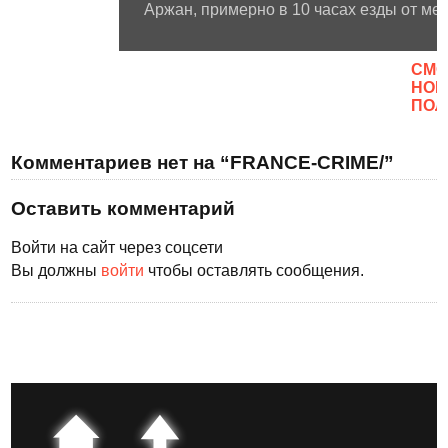
Аржан, примерно в 10 часах езды от ме
CМО
НОВ
ПОЛ
Комментариев нет на “FRANCE-CRIME/”
Оставить комментарий
Войти на сайт через соцсети
Вы должны
войти
чтобы оставлять сообщения.