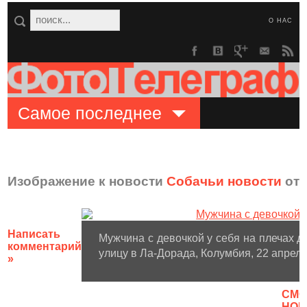
О НАС
Самое последнее
Изображение к новости
Собачьи новости
от 
Написать
Мужчина с девочкой у себя на плечах д
комментарий
улицу в Ла-Дорада, Колумбия, 22 апреля
»
CМО
НОВ