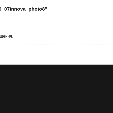
0_07innova_photo8”
бщения.