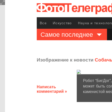
Все
Искусство
Наука и технолог
Самое последнее
Изображение к новости
Собачь
Робот “БигДог”
может быть сол
Написать
комментарий »
каменистой мес