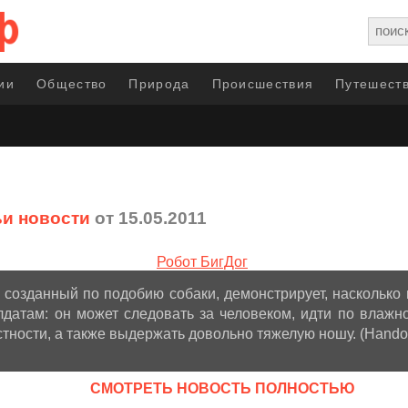
ии
Общество
Природа
Происшествия
Путешеств
и новости
от 15.05.2011
, созданный по подобию собаки, демонстрирует, насколько
датам: он может следовать за человеком, идти по влажно
тности, а также выдержать довольно тяжелую ношу. (Hando
CМОТРЕТЬ НОВОСТЬ ПОЛНОСТЬЮ