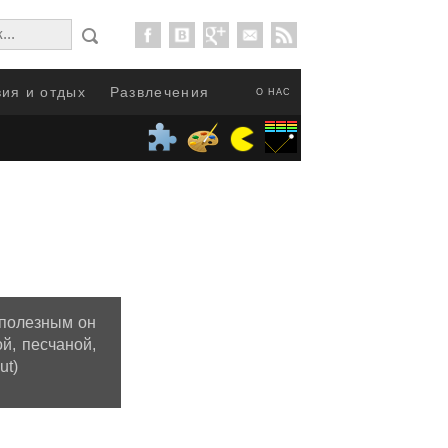
ия и отдых
Развлечения
О НАС
 полезным он
й, песчаной,
ut)