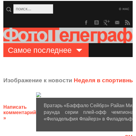
О НАС
Самое последнее
Изображение к новости
Неделя в спортивны
Вратарь «Баффало Сейбрз» Райан Милл
Написать
раунда серии плей-офф чемпиона
комментарий
»
«Филадельфия Флайерз» в Филадельфии, 