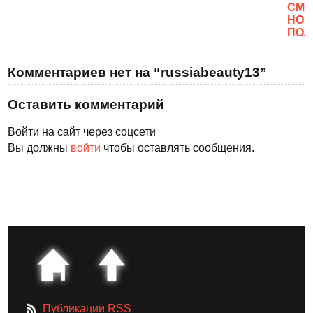
CМО
НОВ
ПОЛ
Комментариев нет на “russiabeauty13”
Оставить комментарий
Войти на сайт через соцсети
Вы должны
войти
чтобы оставлять сообщения.
Публикации RSS