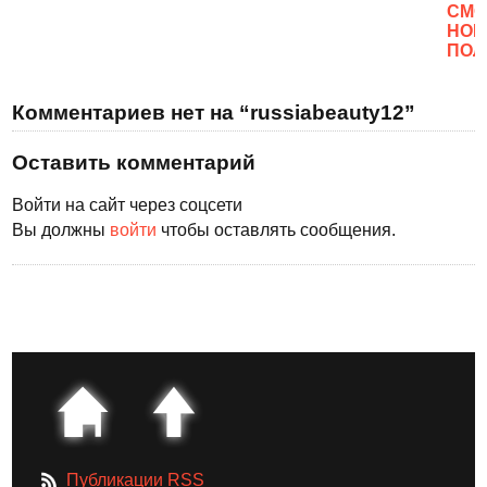
CМО
НОВ
ПОЛ
Комментариев нет на “russiabeauty12”
Оставить комментарий
Войти на сайт через соцсети
Вы должны
войти
чтобы оставлять сообщения.
Публикации RSS