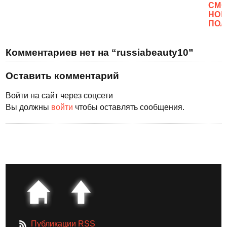
CМО
НОВ
ПОЛ
Комментариев нет на “russiabeauty10”
Оставить комментарий
Войти на сайт через соцсети
Вы должны
войти
чтобы оставлять сообщения.
Публикации RSS