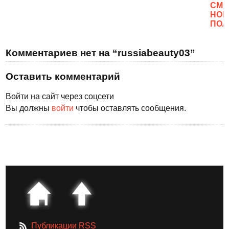
CМО
НОВ
ПОЛ
Комментариев нет на “russiabeauty03”
Оставить комментарий
Войти на сайт через соцсети
Вы должны
войти
чтобы оставлять сообщения.
Публикации RSS