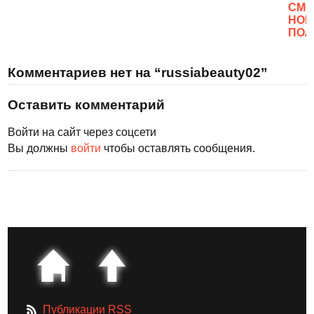
CМО
НОВ
ПОЛ
Комментариев нет на “russiabeauty02”
Оставить комментарий
Войти на сайт через соцсети
Вы должны
войти
чтобы оставлять сообщения.
Публикации RSS